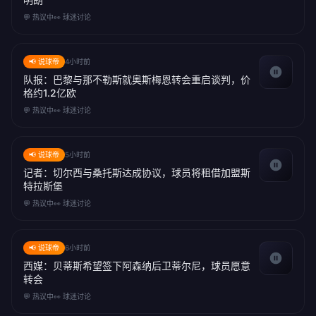
💬 热议中
👀 球迷讨论
📢 说球帝
4小时前
队报：巴黎与那不勒斯就奥斯梅恩转会重启谈判，价
格约1.2亿欧
💬 热议中
👀 球迷讨论
📢 说球帝
5小时前
记者：切尔西与桑托斯达成协议，球员将租借加盟斯
特拉斯堡
💬 热议中
👀 球迷讨论
📢 说球帝
6小时前
西媒：贝蒂斯希望签下阿森纳后卫蒂尔尼，球员愿意
转会
💬 热议中
👀 球迷讨论